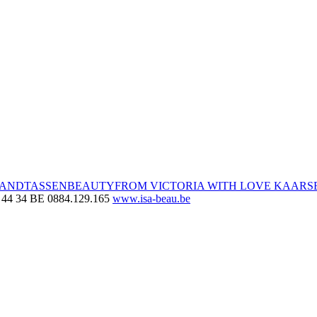
ANDTASSEN
BEAUTY
FROM VICTORIA WITH LOVE KAARS
 44 34
BE 0884.129.165
www.isa-beau.be