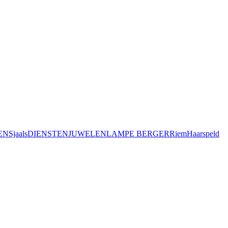
EN
Sjaals
DIENSTEN
JUWELEN
LAMPE BERGER
Riem
Haarspeld