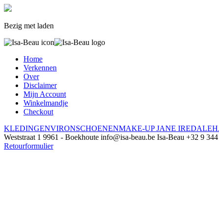
Bezig met laden
Home
Verkennen
Over
Disclaimer
Mijn Account
Winkelmandje
Checkout
KLEDING
ENVIRON
SCHOENEN
MAKE-UP JANE IREDALE
H
Weststraat 1
9961 - Boekhoute
info@isa-beau.be
Isa-Beau
+32 9 344
Retourformulier